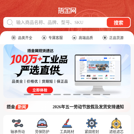
输入商品名称、品牌、型号、SKU
搜索
品类齐全
专属客服
高端品质
正品货源
捂金
新闻
2026年五一劳动节放假及发货安排通知
轴承传动
劳保防护
工具耗材
紧固密封
滤纸滤芯